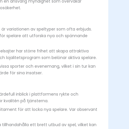
tan en ansvarig myndighet som övervakar
 osäkerhet.
a är variationen av speltyper som ofta erbjuds.
gt för spelare att utforska nya och spännande
ajter har större frihet att skapa attraktiva
ch lojalitetsprogram som belönar aktiva spelare.
ssa sporter och evenemang, vilket i sin tur kan
ärde för sina insatser.
defull inblick i plattformens rykte och
r kvalitén på tjänsterna.
itament för att locka nya spelare. Var observant
tillhandahålla ett brett utbud av spel, vilket kan