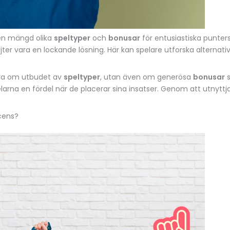
 en mängd olika
speltyper
och
bonusar
för entusiastiska punter
ajter vara en lockande lösning. Här kan spelare utforska alternativ 
ara om utbudet av
speltyper
, utan även om generösa
bonusar
s
elarna en fördel när de placerar sina insatser. Genom att utnyt
icens?