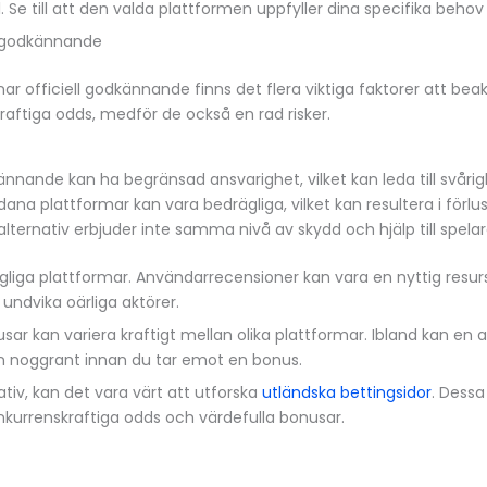
el. Se till att den valda plattformen uppfyller dina specifika beho
n godkännande
ar officiell godkännande finns det flera viktiga faktorer att be
aftiga odds, medför de också en rad risker.
nande kan ha begränsad ansvarighet, vilket kan leda till svårighe
ådana plattformar kan vara bedrägliga, vilket kan resultera i förlu
ternativ erbjuder inte samma nivå av skydd och hjälp till spelar
iga plattformar. Användarrecensioner kan vara en nyttig resurs f
undvika oärliga aktörer.
 kan variera kraftigt mellan olika plattformar. Ibland kan en at
lkoren noggrant innan du tar emot en bonus.
nativ, kan det vara värt att utforska
utländska bettingsidor
. Dessa
kurrenskraftiga odds och värdefulla bonusar.