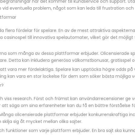
 begränsningar när det kommer till kundservice och support. U
 vid eventuella problem, något som kan leda till frustration och
ttformar
da flera fördelar för spelare. En av de mest attraktiva aspektern
ska casinospel till innovativa spelautomater, vilket gör det möjli
na som många av dessa plattformar erbjuder. Olicensierade spels
are. Detta kan inkludera generösa välkomstbonusar, gratisspel o
tt vara mer fördelaktiga. Spelare kan upptäcka högre odds på vi
sättning kan vara en stor lockelse för dem som söker bästa möjliga v
r?
ch viss research. Först och främst kan användarrecensioner ge vär
 att säga om sina erfarenheter kan du få en bättre förståelse fö
Många olicensierade plattformar erbjuder konkurrenskraftiga inc
skilja sig åt mycket mellan olika sajter.
och funktioner som varje plattform erbjuder. En bra sajt ska kunna 