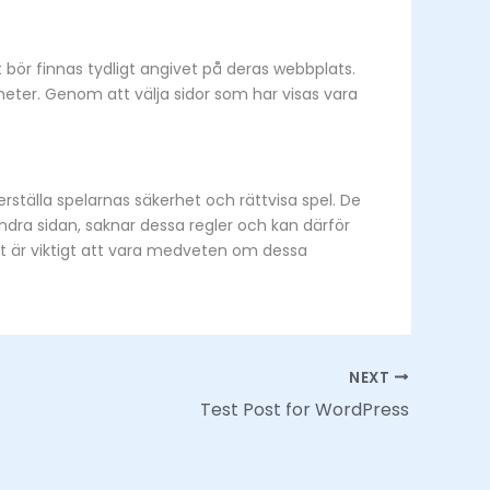
et bör finnas tydligt angivet på deras webbplats.
eter. Genom att välja sidor som har visas vara
ställa spelarnas säkerhet och rättvisa spel. De
 andra sidan, saknar dessa regler och kan därför
et är viktigt att vara medveten om dessa
NEXT
Test Post for WordPress