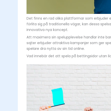
Det finns en rad olika plattformar som erbjuder
förlita sig på traditionella vägar, kan dessa spels
innovativa nya koncept.
Att maximera sin spelupplevelse handlar inte b
sajter erbjuder attraktiva kampanjer som ger sp
spelare dra nytta av sin tid online.
Vad innebär det att spela på bettingsidor utan l